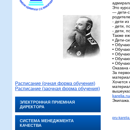
адмирал
Это курс
— дети-с
родителе
- дети и
- дети, 
- дети, 
Также еж
• Дети-с
• Обучаю
• Обучаю
• Обуча
• Обучаю
• Обучаю
Оказана 
За перво
материал
Хочется 
Расписание (очная форма обучения)
материал
Расписание (заочная форма обучения)
вышеука
karelia.r
Экипажа.
ЭЛЕКТРОННАЯ ПРИЕМНАЯ
ДИРЕКТОРА
pru-karelia
СИСТЕМА МЕНЕДЖМЕНТА
КАЧЕСТВА