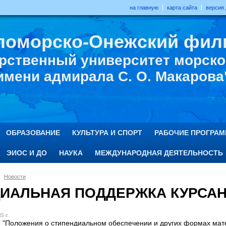
на главную
карта сайта
версия
ломорско-Онежский фил
рственный университет морског
имени адмирала С. О. Макарова
ОБРАЗОВАНИЕ
КУЛЬТУРА И СПОРТ
РАБОЧИЕ ПРОГРА
ЭИОС И ДО
НАУКА
МЕЖДУНАРОДНАЯ ДЕЯТЕЛЬНОСТЬ
Новости
ИАЛЬНАЯ ПОДДЕРЖКА КУРСА
5 г.
 "Положения о стипендиальном обеспечении и других формах м