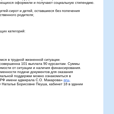
ающихся оформили и получают социальную стипендию.
детей-сирот и детей, оставшиеся без попечения
ственного родителя;
щих категорий:
ся в трудной жизненной ситуации.
м совершенна 101 выплата 90 курсантам. Суммы
симости от ситуации и наличия финансирования.
еменности подачи документов для оказания
иальной поддержки можно ознакомиться в
МРФ имени адмирала С.О. Макарова»
pru-
гу Наталье Борисовне Пеуша, кабинет 18 в здании