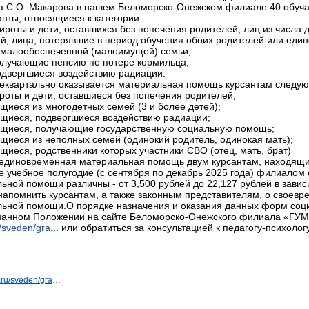
а С.О. Макарова в нашем Беломорско-Онежском филиале 40 обуч
анты, относящиеся к категории:
ироты и дети, оставшихся без попечения родителей, лиц из числа 
й, лица, потерявшие в период обучения обоих родителей или един
з малообеспеченной (малоимущей) семьи;
получающие пенсию по потере кормильца;
подвергшиеся воздействию радиации.
еквартально оказывается материальная помощь курсантам следую
ироты и дети, оставшиеся без попечения родителей;
щиеся из многодетных семей (3 и более детей);
щиеся, подвергшиеся воздействию радиации;
ющиеся, получающие государственную социальную помощь;
щиеся из неполных семей (одинокий родитель, одинокая мать);
щиеся, родственники которых участники СВО (отец, мать, брат)
единовременная материальная помощь двум курсантам, находящим
е учебное полугодие (с сентября по декабрь 2025 года) филиало
ьной помощи различны - от 3,500 рублей до 22,127 рублей в зави
напомнить курсантам, а также законным представителям, о своевр
ьной помощи.О порядке назначения и оказания данных форм соц
занном Положении на сайте Беломорско-Онежского филиала «ГУ
u/sveden/gra
... или обратиться за консультацией к педагогу-психоло
.ru/sveden/gra
…