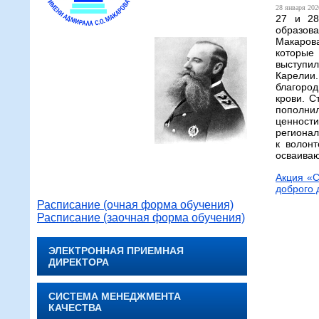
28 января 2026
27 и 28
образов
Макарова
которые
выступил
Карелии
благород
крови. С
пополнил
ценност
регионал
к волон
осваиваю
Акция «С
доброго 
Расписание (очная форма обучения)
Расписание (заочная форма обучения)
ЭЛЕКТРОННАЯ ПРИЕМНАЯ
ДИРЕКТОРА
СИСТЕМА МЕНЕДЖМЕНТА
КАЧЕСТВА