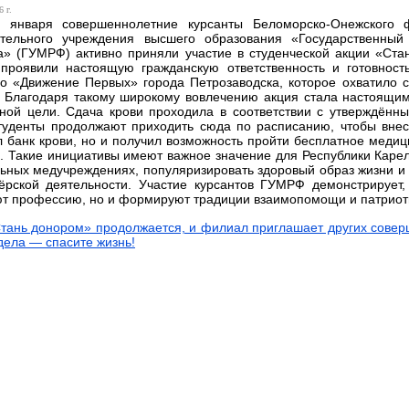
 г.
 января совершеннолетние курсанты Беломорско-Онежского ф
ательного учреждения высшего образования «Государственны
» (ГУМРФ) активно приняли участие в студенческой акции «Стан
 проявили настоящую гражданскую ответственность и готовност
о «Движение Первых» города Петрозаводска, которое охватило с
. Благодаря такому широкому вовлечению акция стала настоящи
ной цели. Сдача крови проходила в соответствии с утверждённ
туденты продолжают приходить сюда по расписанию, чтобы внес
 банк крови, но и получил возможность пройти бесплатное медиц
и.
Такие инициативы имеют важное значение для Республики Карел
ьных медучреждениях, популяризировать здоровый образ жизни и 
тёрской деятельности. Участие курсантов ГУМРФ демонстрирует
т профессию, но и формируют традиции взаимопомощи и патриот
тань донором» продолжается, и филиал приглашает других соверш
дела — спасите жизнь!