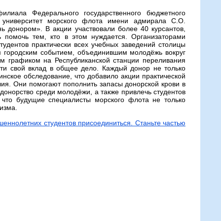
илиала Федерального государственного бюджетного
й университет морского флота имени адмирала С.О.
ь донором». В акции участвовали более 40 курсантов,
ь помочь тем, кто в этом нуждается. Организаторами
тудентов практически всех учебных заведений столицы
м городским событием, объединившим молодёжь вокруг
ым графиком на Республиканской станции переливания
ти свой вклад в общее дело. Каждый донор не только
инское обследование, что добавило акции практической
ия. Они помогают пополнить запасы донорской крови в
донорство среди молодёжи, а также привлечь студентов
, что будущие специалисты морского флота не только
изма.
еннолетних студентов присоединиться. Станьте частью