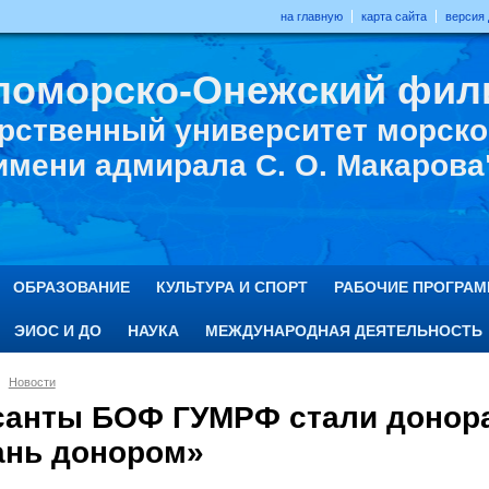
на главную
карта сайта
версия
ломорско-Онежский фил
рственный университет морског
имени адмирала С. О. Макарова
ОБРАЗОВАНИЕ
КУЛЬТУРА И СПОРТ
РАБОЧИЕ ПРОГРА
ЭИОС И ДО
НАУКА
МЕЖДУНАРОДНАЯ ДЕЯТЕЛЬНОСТЬ
Новости
санты БОФ ГУМРФ стали донора
ань донором»