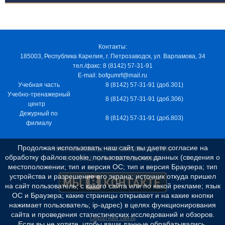
Контакты:
185003, Республика Карелия, г. Петрозаводск, ул. Варламова, 34
тел./факс: 8 (8142) 57-31-91
E-mail: bofgumrf@mail.ru
Учебная часть
8 (8142) 57-31-91 (доб.301)
Учебно-тренажерный
8 (8142) 57-31-91 (доб.306)
центр
Дежурный по
8 (8142) 57-31-91 (доб.803)
филиалу
Продолжая использовать наш сайт, вы даете согласие на
ИНН 7805029012, КПП 100103001, ОКПО
обработку файлов cookie, пользовательских данных (сведения о
97163915, ОГРН 1037811048989
местоположении; тип и версия ОС; тип и версия Браузера; тип
устройства и разрешение его экрана; источник откуда пришел
на сайт пользователь; с какого сайта или по какой рекламе; язык
ОС и Браузера; какие страницы открывает и на какие кнопки
нажимает пользователь; ip-адрес) в целях функционирования
сайта и проведения статистических исследований и обзоров.
Обратная связь
Если вы не хотите, чтобы ваши данные обрабатывались,