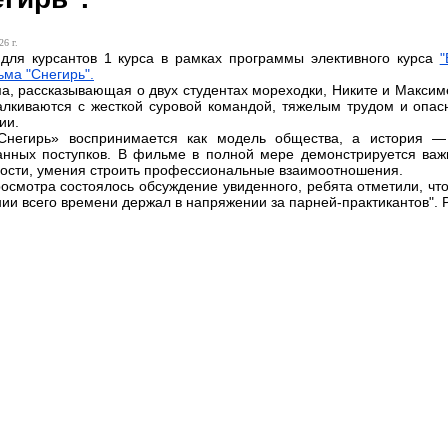
26 г.
для курсантов 1 курса в рамках программы элективного курса
"
ма "Снегирь".
а, рассказывающая о двух студентах мореходки, Никите и Максиме
алкиваются с жесткой суровой командой, тяжелым трудом и опа
ии.
Снегирь» воспринимается как модель общества, а история —
нных поступков. В фильме в полной мере демонстрируется важн
ости, умения строить профессиональные взаимоотношения.
осмотра состоялось обсуждение увиденного, ребята отметили, что
ии всего времени держал в напряжении за парней-практикантов".