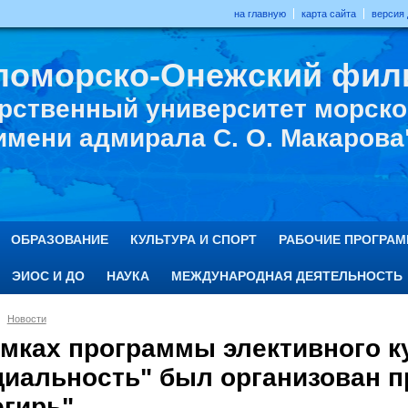
на главную
карта сайта
версия
ломорско-Онежский фил
рственный университет морског
имени адмирала С. О. Макарова
ОБРАЗОВАНИЕ
КУЛЬТУРА И СПОРТ
РАБОЧИЕ ПРОГРА
ЭИОС И ДО
НАУКА
МЕЖДУНАРОДНАЯ ДЕЯТЕЛЬНОСТЬ
Новости
амках программы элективного к
циальность" был организован 
гирь".