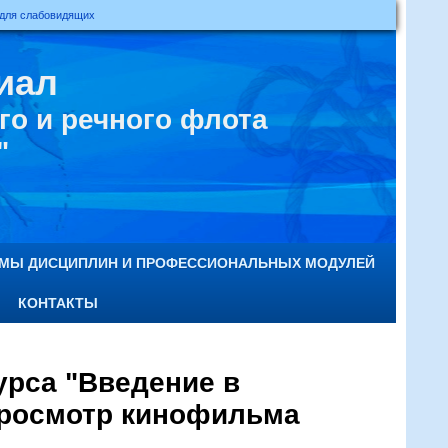
 для слабовидящих
иал
о и речного флота
"
ММЫ ДИСЦИПЛИН И ПРОФЕССИОНАЛЬНЫХ МОДУЛЕЙ
КОНТАКТЫ
урса "Введение в
просмотр кинофильма