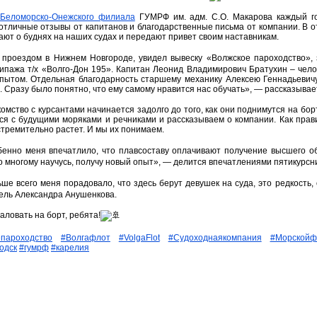
Беломорско-Онежского филиала
ГУМРФ им. адм. С.О. Макарова каждый го
отличные отзывы от капитанов и благодарственные письма от компании. В о
ают о буднях на наших судах и передают привет своим наставникам.
проездом в Нижнем Новгороде, увидел вывеску «Волжское пароходство», з
кипажа т/х «Волго-Дон 195». Капитан Леонид Владимирович Братухин – чел
пытом. Отдельная благодарность старшему механику Алексею Геннадьевичу
м. Сразу было понятно, что ему самому нравится нас обучать», — рассказыва
омство с курсантами начинается задолго до того, как они поднимутся на бо
ся с будущими моряками и речниками и рассказываем о компании. Как прав
стремительно растет. И мы их понимаем.
енно меня впечатлило, что плавсоставу оплачивают получение высшего об
то многому научусь, получу новый опыт», — делится впечатлениями пятикурс
ше всего меня порадовало, что здесь берут девушек на суда, это редкость,
ель Александра Анушенкова.
аловать на борт, ребята!
пароходство
#Волгафлот
#VolgaFlot
#Судоходнаякомпания
#Морскойф
одск
#гумрф
#карелия