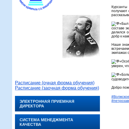
Курсанты
получают 
рассказыв
«Был 
составе э
делился о
добр к на
Наше знак
встречаем
экипажах 
«Особ
уверен, ч
«Боль
судоводит
Расписание (очная форма обучения)
Расписание (заочная форма обучения)
Добро пож
#Волжское
#петрозав
ЭЛЕКТРОННАЯ ПРИЕМНАЯ
ДИРЕКТОРА
СИСТЕМА МЕНЕДЖМЕНТА
КАЧЕСТВА