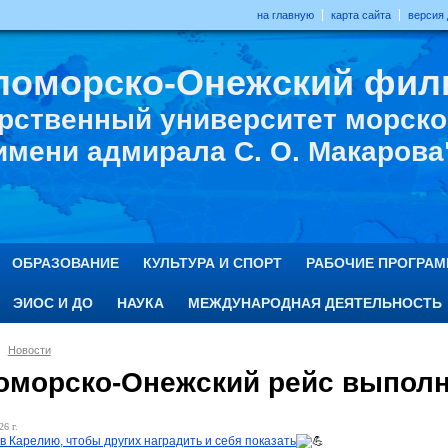
на главную
карта сайта
версия
ломорско-Онежский фил
рственный университет морског
имени адмирала С. О. Макарова
ОБРАЗОВАНИЕ
КУЛЬТУРА И СПОРТ
РАБОЧИЕ ПРОГРА
ЭИОС И ДО
НАУКА
МЕЖДУНАРОДНАЯ ДЕЯТЕЛЬНОСТЬ
Новости
оморско-Онежский рейс выполн
26 г.
в Карелию, чтобы других наградить и себя показать