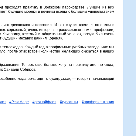
д проходят практику в Волжском пароходстве. Лучшие из них
твет будущие моряки и речники всегда с большим удовольствием
аинтересовался и позвонил. И вот спустя время я оказался в
овек серьезный, очень интересно рассказывал нам о профессии,
 Кочергину, веселый и общительный человек, всегда был очень
ет будущий механик Даниил Кореняк.
рт теплоходов. Каждый год в профильных учебных заведениях мы
ило, после этих встреч количество желающих оказаться в наших
разования. Теперь еще больше хочу на практику именно сюда,
ник Саидали Собиров.
 особенно когда речь идет о сухогрузах», — говорит начинающий
лот
#РекаМоре
#речнойфлот
#курсанты
#профориентация