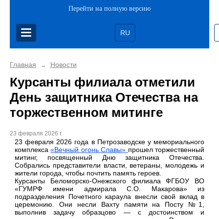
Перейти на полную версию
RU
Главная
Новости
→
Курсанты филиала отметили
День защитника Отечества на
торжественном митинге
23 февраля 2026 г.
23 февраля 2026 года в Петрозаводске у мемориального
комплекса
«Вечный огонь Славы»
прошел торжественный
митинг, посвященный Дню защитника Отечества.
Собрались представители власти, ветераны, молодежь и
жители города, чтобы почтить память героев.
Курсанты Беломорско-Онежского филиала ФГБОУ ВО
«ГУМРФ имени адмирала С.О. Макарова» из
подразделения Почетного караула внесли свой вклад в
церемонию. Они несли Вахту памяти на Посту №1,
выполнив задачу образцово — с достоинством и