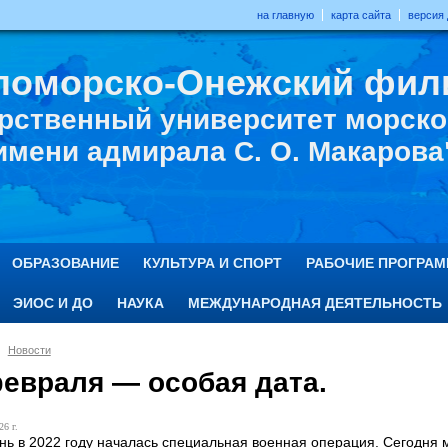
на главную
карта сайта
версия
ломорско-Онежский фил
рственный университет морског
имени адмирала С. О. Макарова
ОБРАЗОВАНИЕ
КУЛЬТУРА И СПОРТ
РАБОЧИЕ ПРОГРА
ЭИОС И ДО
НАУКА
МЕЖДУНАРОДНАЯ ДЕЯТЕЛЬНОСТЬ
Новости
февраля — особая дата.
26 г.
ень в 2022 году началась специальная военная операция. Сегодня м