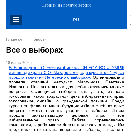
Перейти на полную версию
RU
Главная
Новости
→
Все о выборах
10 марта 2026 г.
В Беломорско- Онежском филиале ФГБОУ ВО «ГУМРФ
имени адмирала С.О. Макарова» среди курсантов 1 курса
прошло занятие «Интересно о выборах».
Организовала и
провела старший методист Мартынова Светлана
Ивановна. Познавательным для ребят оказались многие
вопросы, касающиеся выборов: как узнать, за кого
голосовать, какой возрастной ценз избирательных прав,
голосование онлайн, о гражданской позиции. Среди
курсантов филиала много будущих избирателей, которые
впервые смогут принять участие в выборах. Затем
прошла захватывающая деловая игра «Твоё
избирательное право». Ребята соревновались
командами, зарабатывали баллы для своей команды. Им
предстояло ответить на вопросы о выборах, выполнить