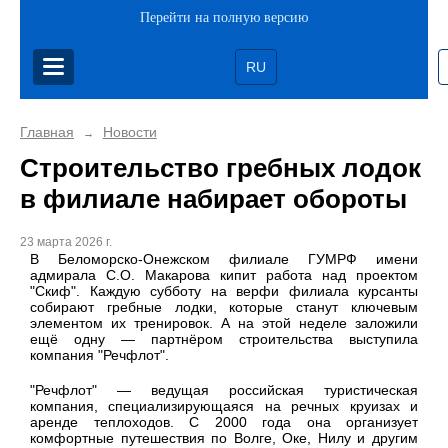
Перейти на полную версию
RU
Главная
Новости
→
Строительство гребных лодок
в филиале набирает обороты
23 марта 2026 г.
В Беломорско-Онежском филиале ГУМРФ имени
адмирала С.О. Макарова кипит работа над проектом
"Скиф". Каждую субботу на верфи филиала курсанты
собирают гребные лодки, которые станут ключевым
элементом их тренировок. А на этой неделе заложили
ещё одну — партнёром строительства выступила
компания "Речфлот".
"Речфлот" — ведущая российская туристическая
компания, специализирующаяся на речных круизах и
аренде теплоходов. С 2000 года она организует
комфортные путешествия по Волге, Оке, Нилу и другим