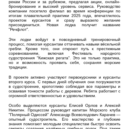
рекам России и за рубежом, предлагая акции, онлайн-
бронирование и высокий уровень сервиса. Руководство
компании посетило филиал во время конференции по
итогам плавательной практики 2025 года, впечатлилось
проектом курсантов и сразу выразило желание
присоединиться. Новая лодка получит название
"Речфлот".
Эти лодки войдут в повседневный тренировочный
процесс, помогая курсантам оттачивать навыки вёсельной
гребли. Кроме того, они откроют путь к престижным
соревнованиям, включая Фестиваль народного
судостроения "Кижская регата". Это не только практика,
но и возможность проявить себя, сохраняя морские
традиции.
В проекте активно участвуют первокурсники и курсанты
второго курса. С первых дней обучения они погружаются
в судостроение, кропотливо соблюдая все параметры и
осваивая тонкости работы с деревом. Ребята работают с
огромной ответственностью и удовольствием.
Особо выделяются курсанты Елисей Орлов и Алексей
Никитин. Процессом руководит капитан Морского клуба
"Полярный Одиссей" Александр Всеволодович Карачев —
опытный судостроитель. Его мастерство и глубокие
знания помогают молодым специалистам быстро освоить
секреты создания надёжных гребных лодок. Под таким