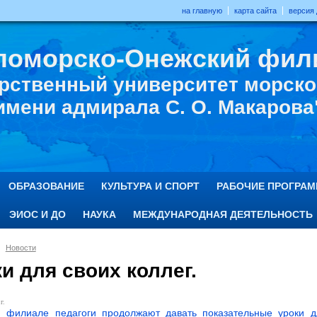
на главную
карта сайта
версия
ломорско-Онежский фил
рственный университет морског
имени адмирала С. О. Макарова
ОБРАЗОВАНИЕ
КУЛЬТУРА И СПОРТ
РАБОЧИЕ ПРОГРА
ЭИОС И ДО
НАУКА
МЕЖДУНАРОДНАЯ ДЕЯТЕЛЬНОСТЬ
Новости
и для своих коллег.
г.
 филиале педагоги продолжают давать показательные уроки дл