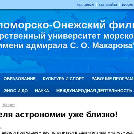
на главную
карта сайта
версия
ломорско-Онежский фил
рственный университет морског
имени адмирала С. О. Макарова
ОБРАЗОВАНИЕ
КУЛЬТУРА И СПОРТ
РАБОЧИЕ ПРОГРА
ЭИОС И ДО
НАУКА
МЕЖДУНАРОДНАЯ ДЕЯТЕЛЬНОСТЬ
Новости
еля астрономии уже близко!
г.
0 апреля приглашаем вас погрузиться в удивительный мир космоса