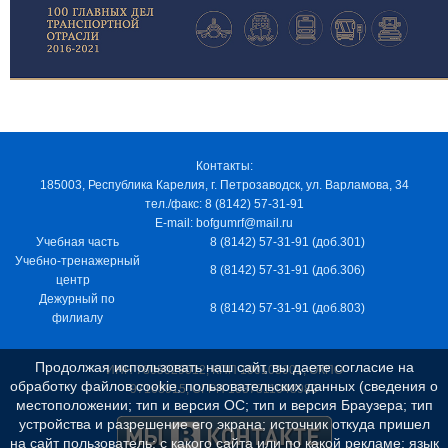
Контакты:
185003, Республика Карелия, г. Петрозаводск, ул. Варламова, 34
тел./факс: 8 (8142) 57-31-91
E-mail: bofgumrf@mail.ru
Учебная часть
8 (8142) 57-31-91 (доб.301)
Учебно-тренажерный
8 (8142) 57-31-91 (доб.306)
центр
Дежурный по
8 (8142) 57-31-91 (доб.803)
филиалу
Продолжая использовать наш сайт, вы даете согласие на
ИНН 7805029012, КПП 100103001, ОКПО
обработку файлов cookie, пользовательских данных (сведения о
97163915, ОГРН 1037811048989
местоположении; тип и версия ОС; тип и версия Браузера; тип
устройства и разрешение его экрана; источник откуда пришел
на сайт пользователь; с какого сайта или по какой рекламе; язык