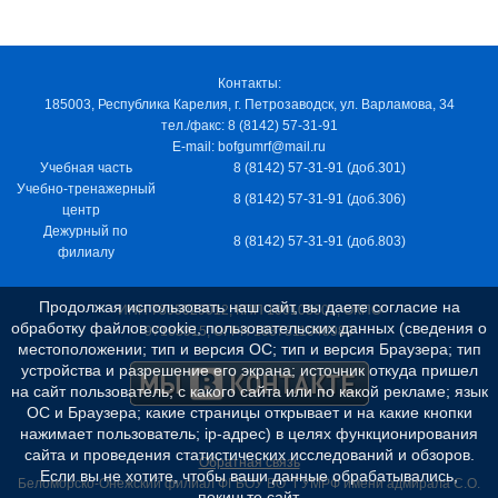
Контакты:
185003, Республика Карелия, г. Петрозаводск, ул. Варламова, 34
тел./факс: 8 (8142) 57-31-91
E-mail: bofgumrf@mail.ru
Учебная часть
8 (8142) 57-31-91 (доб.301)
Учебно-тренажерный
8 (8142) 57-31-91 (доб.306)
центр
Дежурный по
8 (8142) 57-31-91 (доб.803)
филиалу
Продолжая использовать наш сайт, вы даете согласие на
ИНН 7805029012, КПП 100103001, ОКПО
обработку файлов cookie, пользовательских данных (сведения о
97163915, ОГРН 1037811048989
местоположении; тип и версия ОС; тип и версия Браузера; тип
устройства и разрешение его экрана; источник откуда пришел
на сайт пользователь; с какого сайта или по какой рекламе; язык
ОС и Браузера; какие страницы открывает и на какие кнопки
нажимает пользователь; ip-адрес) в целях функционирования
сайта и проведения статистических исследований и обзоров.
Обратная связь
Если вы не хотите, чтобы ваши данные обрабатывались,
Беломорско-Онежский филиал ФГБОУ ВО "ГУМРФ имени адмирала С.О.
покиньте сайт.