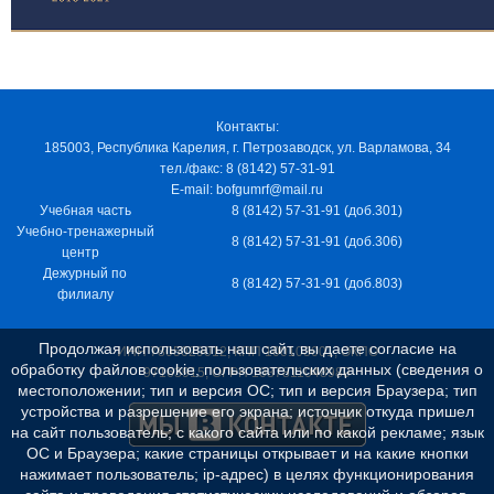
Контакты:
185003, Республика Карелия, г. Петрозаводск, ул. Варламова, 34
тел./факс: 8 (8142) 57-31-91
E-mail: bofgumrf@mail.ru
Учебная часть
8 (8142) 57-31-91 (доб.301)
Учебно-тренажерный
8 (8142) 57-31-91 (доб.306)
центр
Дежурный по
8 (8142) 57-31-91 (доб.803)
филиалу
Продолжая использовать наш сайт, вы даете согласие на
ИНН 7805029012, КПП 100103001, ОКПО
обработку файлов cookie, пользовательских данных (сведения о
97163915, ОГРН 1037811048989
местоположении; тип и версия ОС; тип и версия Браузера; тип
устройства и разрешение его экрана; источник откуда пришел
на сайт пользователь; с какого сайта или по какой рекламе; язык
ОС и Браузера; какие страницы открывает и на какие кнопки
нажимает пользователь; ip-адрес) в целях функционирования