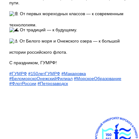
пути.
От первых мореходных классов — к современным
технологиям.
От традиций — к будущему.
От Белого моря и Онежского озера — к большой
истории российского флота.
С праздником, ГУМРФ!
#ГУМРФ
#150летГУМРФ
#Макаровка
#БеломорскоОнежскийФилиал
#МорскоеОбразование
#ФлотРоссии
#Петрозаводск