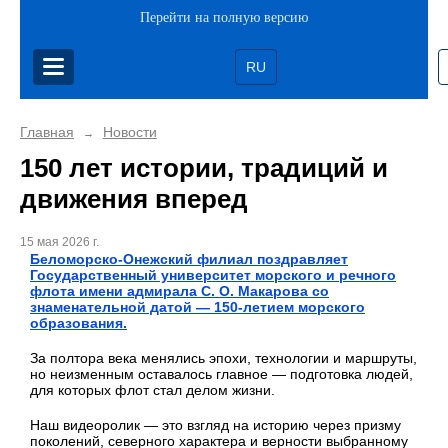
Перейти на полную версию
RU
Главная
Новости
→
150 лет истории, традиций и
движения вперед
15 мая 2026 г.
Беломорско-Онежский филиал поздравляет
Государственный университет морского и речного
флота имени адмирала С. О. Макарова со
знаменательной датой — 150-летием морского
образования.
За полтора века менялись эпохи, технологии и маршруты,
но неизменным оставалось главное — подготовка людей,
для которых флот стал делом жизни.
Наш видеоролик — это взгляд на историю через призму
поколений, северного характера и верности выбранному