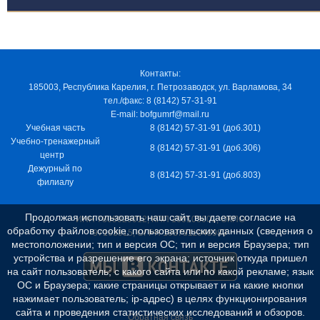
Контакты:
185003, Республика Карелия, г. Петрозаводск, ул. Варламова, 34
тел./факс: 8 (8142) 57-31-91
E-mail: bofgumrf@mail.ru
Учебная часть
8 (8142) 57-31-91 (доб.301)
Учебно-тренажерный
8 (8142) 57-31-91 (доб.306)
центр
Дежурный по
8 (8142) 57-31-91 (доб.803)
филиалу
Продолжая использовать наш сайт, вы даете согласие на
ИНН 7805029012, КПП 100103001, ОКПО
обработку файлов cookie, пользовательских данных (сведения о
97163915, ОГРН 1037811048989
местоположении; тип и версия ОС; тип и версия Браузера; тип
устройства и разрешение его экрана; источник откуда пришел
на сайт пользователь; с какого сайта или по какой рекламе; язык
ОС и Браузера; какие страницы открывает и на какие кнопки
нажимает пользователь; ip-адрес) в целях функционирования
сайта и проведения статистических исследований и обзоров.
Обратная связь