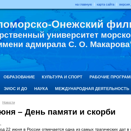
на главную
карта сайта
версия
ломорско-Онежский фил
рственный университет морског
имени адмирала С. О. Макарова
ОБРАЗОВАНИЕ
КУЛЬТУРА И СПОРТ
РАБОЧИЕ ПРОГРА
ЭИОС И ДО
НАУКА
МЕЖДУНАРОДНАЯ ДЕЯТЕЛЬНОСТЬ
Новости
юня – День памяти и скорби
г.
од 22 июня в России отмечается одна из самых трагических дат в