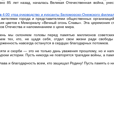
овно 85 лет назад, началась Великая Отечественная война, ун
в 4:00 утра руководство и курсанты Беломорско-Онежского фил
 жителями города и представителями общественных организаций
ия цветов к Мемориалу «Вечный огонь Славы». Эта церемония ст
ов Отечества и напоминанием о цене мира.
день мы склоняем головы перед памятью миллионов советски
аем тех, кто, не щадя себя, отдал свои жизни ради свободы
рженность навсегда останутся в сердцах благодарных потомков.
яти и скорби — это не только дань уважения прошлому, но и нап
уроки истории. Пусть никогда не повторятся трагедии войны, а памя
лава и благодарность всем, кто защищал Родину! Пусть память о ни