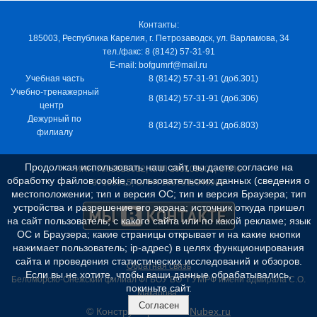
Контакты:
185003, Республика Карелия, г. Петрозаводск, ул. Варламова, 34
тел./факс: 8 (8142) 57-31-91
E-mail: bofgumrf@mail.ru
Учебная часть
8 (8142) 57-31-91 (доб.301)
Учебно-тренажерный
8 (8142) 57-31-91 (доб.306)
центр
Дежурный по
8 (8142) 57-31-91 (доб.803)
филиалу
Продолжая использовать наш сайт, вы даете согласие на
ИНН 7805029012, КПП 100103001, ОКПО
обработку файлов cookie, пользовательских данных (сведения о
97163915, ОГРН 1037811048989
местоположении; тип и версия ОС; тип и версия Браузера; тип
устройства и разрешение его экрана; источник откуда пришел
на сайт пользователь; с какого сайта или по какой рекламе; язык
ОС и Браузера; какие страницы открывает и на какие кнопки
нажимает пользователь; ip-адрес) в целях функционирования
сайта и проведения статистических исследований и обзоров.
Обратная связь
Если вы не хотите, чтобы ваши данные обрабатывались,
Беломорско-Онежский филиал ФГБОУ ВО "ГУМРФ имени адмирала С.О.
покиньте сайт.
Макарова"
Согласен
© Конструктор сайтов
Nubex.ru