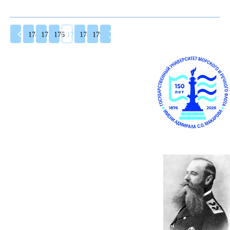
174
175
176
177
178
179