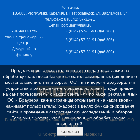
Контакты:
185003, Республика Карелия, г. Петрозаводск, ул. Варламова, 34
тел./факс: 8 (8142) 57-31-91
E-mail: bofgumrf@mail.ru
Учебная часть
8 (8142) 57-31-91 (доб.301)
Учебно-тренажерный
8 (8142) 57-31-91 (доб.306)
центр
Дежурный по
8 (8142) 57-31-91 (доб.803)
филиалу
Продолжая использовать наш сайт, вы даете согласие на
ИНН 7805029012, КПП 100103001, ОКПО
обработку файлов cookie, пользовательских данных (сведения о
97163915, ОГРН 1037811048989
местоположении; тип и версия ОС; тип и версия Браузера; тип
устройства и разрешение его экрана; источник откуда пришел
на сайт пользователь; с какого сайта или по какой рекламе; язык
ОС и Браузера; какие страницы открывает и на какие кнопки
нажимает пользователь; ip-адрес) в целях функционирования
сайта и проведения статистических исследований и обзоров.
Обратная связь
Если вы не хотите, чтобы ваши данные обрабатывались,
Беломорско-Онежский филиал ФГБОУ ВО "ГУМРФ имени адмирала С.О.
покиньте сайт.
Макарова"
Согласен
© Конструктор сайтов
Nubex.ru