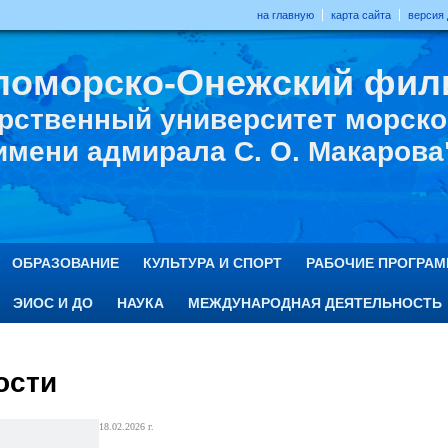
на главную
карта сайта
версия
ломорско-Онежский фил
рственный университет морског
имени адмирала С. О. Макарова
ОБРАЗОВАНИЕ
КУЛЬТУРА И СПОРТ
РАБОЧИЕ ПРОГРА
ЭИОС И ДО
НАУКА
МЕЖДУНАРОДНАЯ ДЕЯТЕЛЬНОСТЬ
ости
18.02.2026 г.