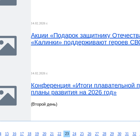
14.02.2026 г.
Акции «Подарок защитнику Отечеств
«Калинки» поддерживают героев СВ
14.02.2026 г.
Конференция «Итоги плавательной п
планы развития на 2026 год»
(Второй день)
4
15
16
17
18
19
20
21
22
23
24
25
26
27
28
29
30
31
32