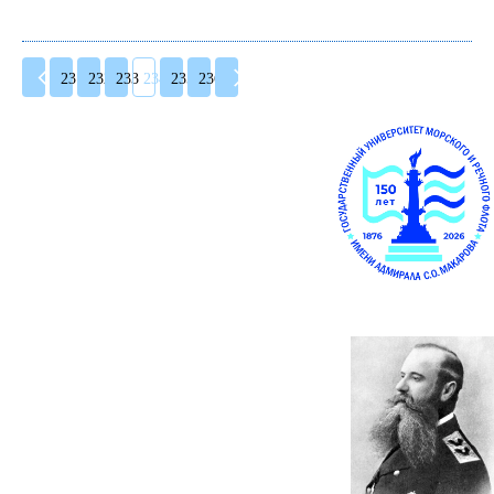
231
232
233
234
235
236