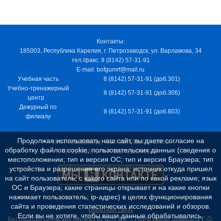
Контакты:
185003, Республика Карелия, г. Петрозаводск, ул. Варламова, 34
тел./факс: 8 (8142) 57-31-91
E-mail: bofgumrf@mail.ru
Учебная часть
8 (8142) 57-31-91 (доб.301)
Учебно-тренажерный
8 (8142) 57-31-91 (доб.306)
центр
Дежурный по
8 (8142) 57-31-91 (доб.803)
филиалу
Продолжая использовать наш сайт, вы даете согласие на
ИНН 7805029012, КПП 100103001, ОКПО
обработку файлов cookie, пользовательских данных (сведения о
97163915, ОГРН 1037811048989
местоположении; тип и версия ОС; тип и версия Браузера; тип
устройства и разрешение его экрана; источник откуда пришел
на сайт пользователь; с какого сайта или по какой рекламе; язык
ОС и Браузера; какие страницы открывает и на какие кнопки
нажимает пользователь; ip-адрес) в целях функционирования
сайта и проведения статистических исследований и обзоров.
Обратная связь
Если вы не хотите, чтобы ваши данные обрабатывались,
Беломорско-Онежский филиал ФГБОУ ВО "ГУМРФ имени адмирала С.О.