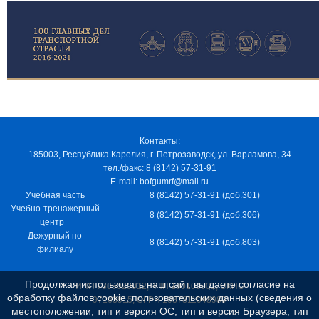
Контакты:
185003, Республика Карелия, г. Петрозаводск, ул. Варламова, 34
тел./факс: 8 (8142) 57-31-91
E-mail: bofgumrf@mail.ru
Учебная часть
8 (8142) 57-31-91 (доб.301)
Учебно-тренажерный
8 (8142) 57-31-91 (доб.306)
центр
Дежурный по
8 (8142) 57-31-91 (доб.803)
филиалу
Продолжая использовать наш сайт, вы даете согласие на
ИНН 7805029012, КПП 100103001, ОКПО
обработку файлов cookie, пользовательских данных (сведения о
97163915, ОГРН 1037811048989
местоположении; тип и версия ОС; тип и версия Браузера; тип