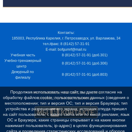
Контакты:
185003, Республика Карелия, г. Петрозаводск, ул. Варламова, 34
тел./факс: 8 (8142) 57-31-91
E-mail: bofgumrf@mail.ru
Учебная часть
8 (8142) 57-31-91 (доб.301)
Учебно-тренажерный
8 (8142) 57-31-91 (доб.306)
центр
Дежурный по
8 (8142) 57-31-91 (доб.803)
филиалу
Продолжая использовать наш сайт, вы даете согласие на
ИНН 7805029012, КПП 100103001, ОКПО
обработку файлов cookie, пользовательских данных (сведения о
97163915, ОГРН 1037811048989
местоположении; тип и версия ОС; тип и версия Браузера; тип
устройства и разрешение его экрана; источник откуда пришел
на сайт пользователь; с какого сайта или по какой рекламе; язык
ОС и Браузера; какие страницы открывает и на какие кнопки
нажимает пользователь; ip-адрес) в целях функционирования
сайта и проведения статистических исследований и обзоров.