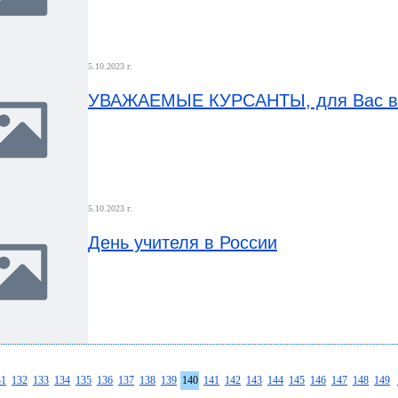
5.10.2023 г.
УВАЖАЕМЫЕ КУРСАНТЫ, для Вас в
5.10.2023 г.
День учителя в России
31
132
133
134
135
136
137
138
139
140
141
142
143
144
145
146
147
148
149