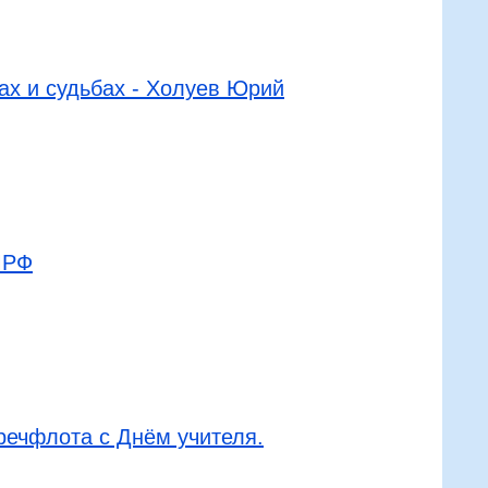
х и судьбах - Холуев Юрий
МРФ
ечфлота с Днём учителя.