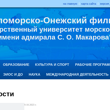
на главную
карта сайта
версия
ломорско-Онежский фил
рственный университет морског
имени адмирала С. О. Макарова
ОБРАЗОВАНИЕ
КУЛЬТУРА И СПОРТ
РАБОЧИЕ ПРОГРА
ЭИОС И ДО
НАУКА
МЕЖДУНАРОДНАЯ ДЕЯТЕЛЬНОСТЬ
ости
9.10.2023 г.