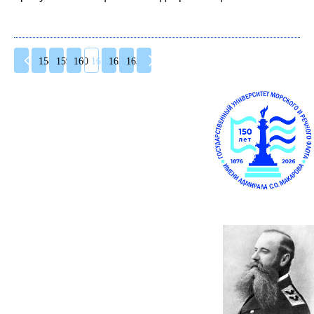
158
159
160
161
162
163