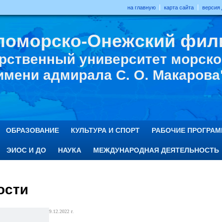
на главную
карта сайта
версия
ломорско-Онежский фил
рственный университет морског
имени адмирала С. О. Макарова
ОБРАЗОВАНИЕ
КУЛЬТУРА И СПОРТ
РАБОЧИЕ ПРОГРА
ЭИОС И ДО
НАУКА
МЕЖДУНАРОДНАЯ ДЕЯТЕЛЬНОСТЬ
ости
9.12.2022 г.