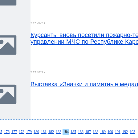
7.12.2022 г.
Курсанты вновь посетили пожарно-т
управлении МЧС по Республике Кар
7.12.2022 г.
Выставка «Значки и памятные меда
75
176
177
178
179
180
181
182
183
184
185
186
187
188
189
190
191
192
193