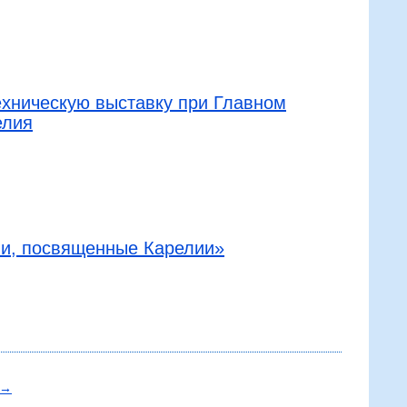
ехническую выставку при Главном
елия
ли, посвященные Карелии»
→