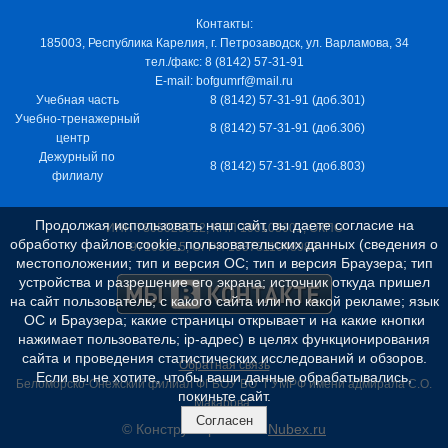
Контакты:
185003, Республика Карелия, г. Петрозаводск, ул. Варламова, 34
тел./факс: 8 (8142) 57-31-91
E-mail: bofgumrf@mail.ru
Учебная часть
8 (8142) 57-31-91 (доб.301)
Учебно-тренажерный
8 (8142) 57-31-91 (доб.306)
центр
Дежурный по
8 (8142) 57-31-91 (доб.803)
филиалу
Продолжая использовать наш сайт, вы даете согласие на
ИНН 7805029012, КПП 100103001, ОКПО
обработку файлов cookie, пользовательских данных (сведения о
97163915, ОГРН 1037811048989
местоположении; тип и версия ОС; тип и версия Браузера; тип
устройства и разрешение его экрана; источник откуда пришел
на сайт пользователь; с какого сайта или по какой рекламе; язык
ОС и Браузера; какие страницы открывает и на какие кнопки
нажимает пользователь; ip-адрес) в целях функционирования
сайта и проведения статистических исследований и обзоров.
Обратная связь
Если вы не хотите, чтобы ваши данные обрабатывались,
Беломорско-Онежский филиал ФГБОУ ВО "ГУМРФ имени адмирала С.О.
покиньте сайт.
Макарова"
Согласен
© Конструктор сайтов
Nubex.ru